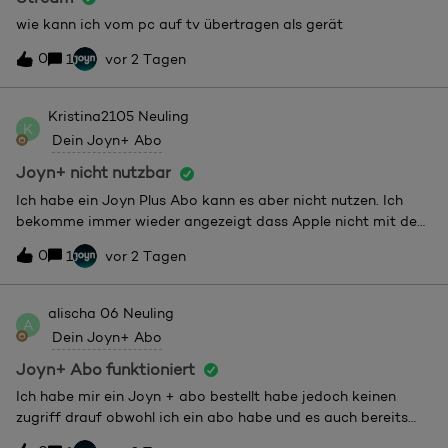
wie kann ich vom pc auf tv übertragen als gerät
0
1
vor 2 Tagen
Kristina2105
Neuling
K
Dein Joyn+ Abo
Joyn+ nicht nutzbar
Ich habe ein Joyn Plus Abo kann es aber nicht nutzen. Ich
bekomme immer wieder angezeigt dass Apple nicht mit dem
Server verbunden ist und das der Fehler bei euch liegt. Könnt
0
1
vor 2 Tagen
ihr bitte die Verbindung herstellen? Bezahlt wurde das Abo
am 2.8.2026 und ich kann es seit dem noicht nutzen.
alischa 06
Neuling
A
Dein Joyn+ Abo
Joyn+ Abo funktioniert
Ich habe mir ein Joyn + abo bestellt habe jedoch keinen
zugriff drauf obwohl ich ein abo habe und es auch bereits
gekündigt habe, es aber bis zum 6. september laufen sollte