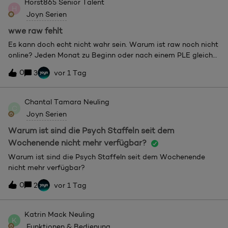
Horst865
Senior Talent
H
Joyn Serien
wwe raw fehlt
Es kann doch echt nicht wahr sein. Warum ist raw noch nicht
online? Jeden Monat zu Beginn oder nach einem PLE gleiche
Problem. Warum klappt das nicht. Da kommst von
0
3
vor 1 Tag
Spätschicht und freust dich darauf ist wieder nichts
vorhanden.
Chantal Tamara
Neuling
C
Joyn Serien
Warum ist sind die Psych Staffeln seit dem
Wochenende nicht mehr verfügbar?
Warum ist sind die Psych Staffeln seit dem Wochenende
nicht mehr verfügbar?
0
2
vor 1 Tag
Katrin Mack
Neuling
K
Funktionen & Bedienung