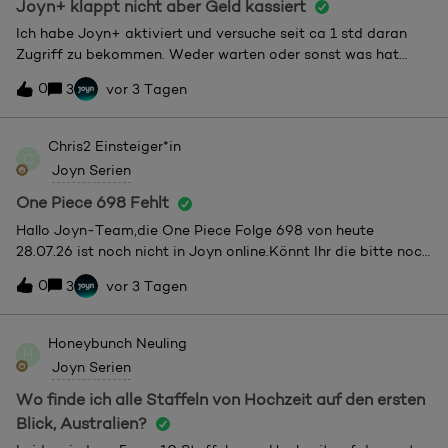
Joyn+ klappt nicht aber Geld kassiert
Ich habe Joyn+ aktiviert und versuche seit ca 1 std daran
Zugriff zu bekommen. Weder warten oder sonst was hat
funktioniert. Wieso klappt der Geld Eingang so schnell aber
0
3
vor 3 Tagen
der andere prorzess um Joyn+ Zugänge nicht. Ärgert mich
extrem. Abo sofort kündigen und würde gern mein Geld
zurück verlangen, da es nicht funktioniert. Danke
Chris2
Einsteiger*in
C
Joyn Serien
One Piece 698 Fehlt
Hallo Joyn-Team,die One Piece Folge 698 von heute
28.07.26 ist noch nicht in Joyn online.Könnt Ihr die bitte noch
online stellen.Grüße
0
3
vor 3 Tagen
Honeybunch
Neuling
H
Joyn Serien
Wo finde ich alle Staffeln von Hochzeit auf den ersten
Blick, Australien?