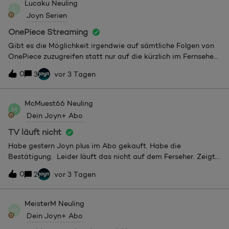
Lucaku
Neuling
L
Google Chrome, FireFox und MS Edge probiert.Auch auf dem
Joyn Serien
Smartphone mit Android mit Edge Canary und Google
Chrome treten die gleichen Störungen immer wieder auf.
OnePiece Streaming
Gibt es die Möglichkeit irgendwie auf sämtliche Folgen von
OnePiece zuzugreifen statt nur auf die kürzlich im Fernsehen
ausgestrahlten? Ich wäre jedenfalls sehr an einer
0
3
vor 3 Tagen
Streamingmöglichkeit der deutschen Synrcho interessiert.
McMuest66
Neuling
M
Dein Joyn+ Abo
TV läuft nicht
Habe gestern Joyn plus im Abo gekauft. Habe die
Bestätigung. Leider läuft das nicht auf dem Ferseher. Zeigt
immer nur an das ich das abonnieren soll. Was ist zu tun?
0
2
vor 3 Tagen
MeisterM
Neuling
M
Dein Joyn+ Abo