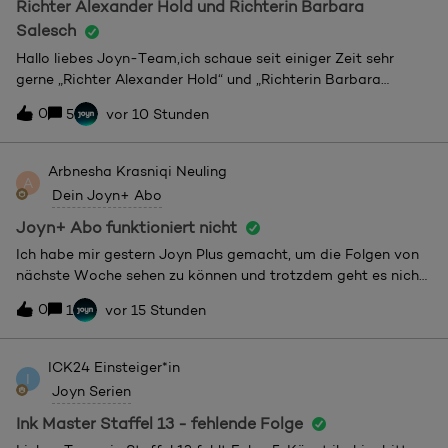
Richter Alexander Hold und Richterin Barbara
Salesch
Hallo liebes Joyn-Team,ich schaue seit einiger Zeit sehr
gerne „Richter Alexander Hold“ und „Richterin Barbara
Salesch“ auf Joyn und bin wirklich froh, dass ihr so viele
0
5
vor 10 Stunden
Folgen zur Verfügung stellt.Beim Anschauen ist mir allerdings
aufgefallen, dass in den ersten Staffeln beider Serien
einzelne Episoden fehlen. Deshalb wollte ich einmal freundlich
Arbnesha Krasniqi
Neuling
A
nachfragen, ob grundsätzlich die Möglichkeit besteht, diese
Dein Joyn+ Abo
Folgen in Zukunft noch zu ergänzen.Ich würde mich über eine
kurze Rückmeldung sehr freuen.Vielen Dank und viele
Joyn+ Abo funktioniert nicht
GrüßeDirk
Ich habe mir gestern Joyn Plus gemacht, um die Folgen von
nächste Woche sehen zu können und trotzdem geht es nicht.
Da steht Immer noch das Angebot von dem Monatsabo und
0
1
vor 15 Stunden
dem Jahresabo So, als hätte ich das Abo gar nicht
abgeschlossen.
ICK24
Einsteiger*in
I
Joyn Serien
Ink Master Staffel 13 - fehlende Folge