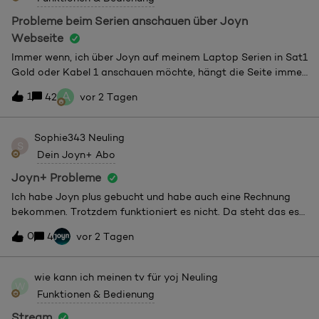
Probleme beim Serien anschauen über Joyn
Webseite
Immer wenn, ich über Joyn auf meinem Laptop Serien in Sat1
Gold oder Kabel 1 anschauen möchte, hängt die Seite immer
wieder. Das Bild steht und es zeigt mir das Ladesymbol
A
1
42
vor 2 Tagen
an. Ich habe schon die Seite neu geladen, den Browser
geschlossen und wieder geöffnet und sogar den Laptop
komplett neu gestartet. Dann habe ich die Cookies und den
Sophie343
Neuling
S
Verlauf gelöscht. Dies alles hat nichts gebracht. Die Seite
Dein Joyn+ Abo
hängt sich immer wieder auf mitten in der Serie.
Joyn+ Probleme
Ich habe Joyn plus gebucht und habe auch eine Rechnung
bekommen. Trotzdem funktioniert es nicht. Da steht das es
Kommunikationsprobleme zwischen Apple und Joyn gibt.
0
4
vor 2 Tagen
Wie geht es jetzt weiter und wie kann ich mein bezahltes
Joyn Abo benutzten?
wie kann ich meinen tv für yoj
Neuling
W
Funktionen & Bedienung
Stream