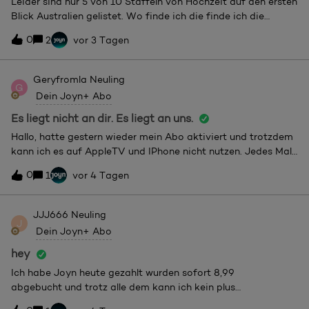
Leider sind nur 5 von 10 Staffeln von Hochzeit auf den ersten
Blick Australien gelistet. Wo finde ich die finde ich die
fehlenden 5?
0
2
vor 3 Tagen
Geryfromla
Neuling
G
Dein Joyn+ Abo
Es liegt nicht an dir. Es liegt an uns.
Hallo, hatte gestern wieder mein Abo aktiviert und trotzdem
kann ich es auf AppleTV und IPhone nicht nutzen. Jedes Mal
kommt folgende Meldung: Dein Kauf über Apple für Joyn+
0
1
vor 4 Tagen
war erfolgreich. Allerdings gibt es Kommunikationsprobleme
zwischen Apple und unserem Server. Bitte schließe die App
und öffne sie erneut.Falls du weiterhin Probleme hast,
JJJ666
Neuling
J
kontaktiere bitte unseren Kundenservice.
Dein Joyn+ Abo
hey
Ich habe Joyn heute gezahlt wurden sofort 8,99
abgebucht und trotz alle dem kann ich kein plus
benutzen können sie bitte helfen oder mein Geld zurück