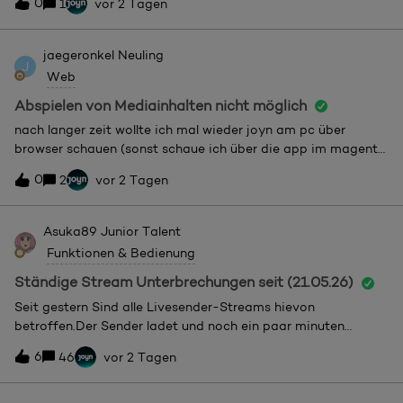
0
1
vor 2 Tagen
jaegeronkel
Neuling
J
Web
Abspielen von Mediainhalten nicht möglich
nach langer zeit wollte ich mal wieder joyn am pc über
browser schauen (sonst schaue ich über die app im magenta
tv, wo alles normal läuft), aber das bild ist dann eingefroren
0
2
vor 2 Tagen
und nur der ton läuft. es kommt keine fehlermeldung oder
ähnliches.pc: windows 11browser: firefox und
chromewindows und beide browser auf aktuellstem stand
Asuka89
Junior Talent
(alle updates gemacht)kein adblocker, kein vpn, cookies und
Funktionen & Bedienung
cache geleertbandbreite internet: 100 MBit/sseltsamerweise
funktioniert es im edge-browser oder auf einem android
Ständige Stream Unterbrechungen seit (21.05.26)
tablet ohne probleme.was kann den fehler verursachen bzw.
Seit gestern Sind alle Livesender-Streams hievon
wie kann man ihn beheben?
betroffen.Der Sender ladet und noch ein paar minuten
beginnt der Stream ständig zu stoppen und scheint sich
6
46
vor 2 Tagen
nachzuladen, dabei gehen einige Sekunden bis Minuten für
jedes neue Nachladen des Streams verloren.So kann man
sich keine Sendung anschauen.Ich habe es am PC mit