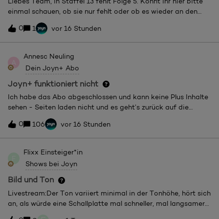
Liebes Team, in Staffel 13 fehlt Folge 5. Könnt ihr hier bitte
einmal schauen, ob sie nur fehlt oder ob es wieder an den
Rechten liegt, dass sie nicht da ist?
0
1
vor 16 Stunden
Annesc
Neuling
A
Dein Joyn+ Abo
Joyn+ funktioniert nicht
Ich habe das Abo abgeschlossen und kann keine Plus Inhalte
sehen - Seiten laden nicht und es geht’s zurück auf die
Startseite
0
106
vor 16 Stunden
Flixx
Einsteiger*in
F
Shows bei Joyn
Bild und Ton
Livestream:Der Ton variiert minimal in der Tonhöhe, hört sich
an, als würde eine Schallplatte mal schneller, mal langsamer
laufen. Zudem werden Bild und Ton mit der Zeit asynchron.